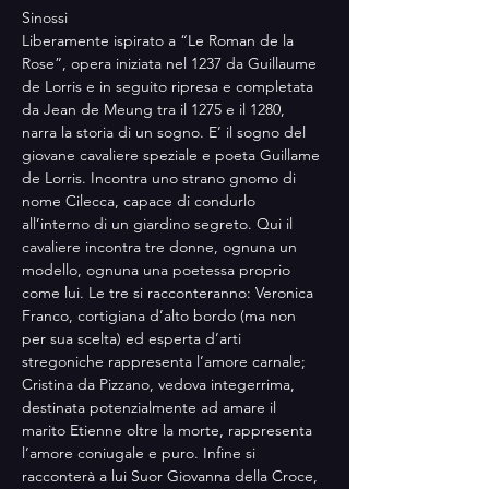
Sinossi
Liberamente ispirato a “Le Roman de la 
Rose”, opera iniziata nel 1237 da Guillaume 
de Lorris e in seguito ripresa e completata 
da Jean de Meung tra il 1275 e il 1280, 
narra la storia di un sogno. E’ il sogno del 
giovane cavaliere speziale e poeta Guillame 
de Lorris. Incontra uno strano gnomo di 
nome Cilecca, capace di condurlo 
all’interno di un giardino segreto. Qui il 
cavaliere incontra tre donne, ognuna un 
modello, ognuna una poetessa proprio 
come lui. Le tre si racconteranno: Veronica 
Franco, cortigiana d’alto bordo (ma non 
per sua scelta) ed esperta d’arti 
stregoniche rappresenta l’amore carnale; 
Cristina da Pizzano, vedova integerrima, 
destinata potenzialmente ad amare il 
marito Etienne oltre la morte, rappresenta 
l’amore coniugale e puro. Infine si 
racconterà a lui Suor Giovanna della Croce, 