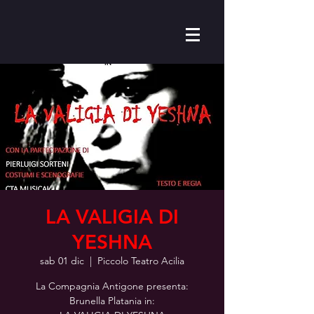
LA VALIGIA DI
YESHNA
sab 01 dic
  |  
Piccolo Teatro Acilia
La Compagnia Antigone presenta:
Brunella Platania in: