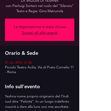
LA VALIGIA DI YESHNA
con Pierluigi Sorteni nel ruolo del “Silenzio”
La registrazione è stata chiusa
Scopri gli altri eventi
Orario & Sede
01 dic 2018, 21:00
Piccolo Teatro Acilia, Via di Prato Cornelio 11
- Roma
Info sull'evento
Yeshna nome proprio originario del l’Indi 
vuol dire “Felicità”. In un luogo indefinito 
riuscirà a dare alla luce voci mai ascoltate. 