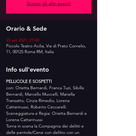
Scopri gli altri eventi
Orario & Sede
25 set 2021, 21:00
Piccolo Teatro Acilia, Via di Prato Cornelio,
11, 00125 Roma RM, Italia
Info sull'evento
PELLICOLE E SOSPETTI
con: Orietta Bernardi, Franca Tuzi, Sibilla 
Bernardi, Marcello Muccelli, Mariella 
Transatto, Cinzia Rimedio, Lorena 
Cattarinussi, Roberto Ceccarelli.
Sceneggiatura e Regia: Orietta Bernardi e 
Lorena Cattarinussi
Torna in scena la Compagnia dei delitti e 
delle pentole/Cene con delitto con un 