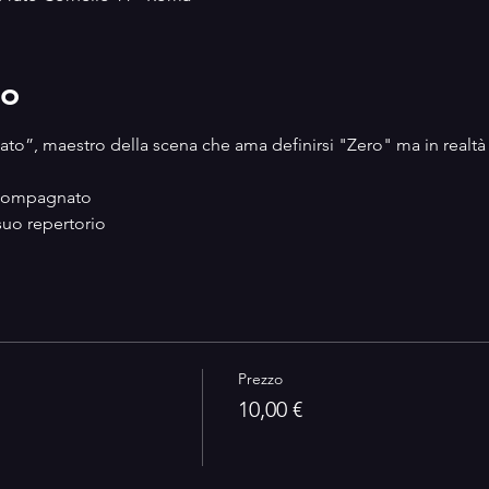
to
o”, maestro della scena che ama definirsi "Zero" ma in realtà è
compagnato

suo repertorio
Prezzo
10,00 €