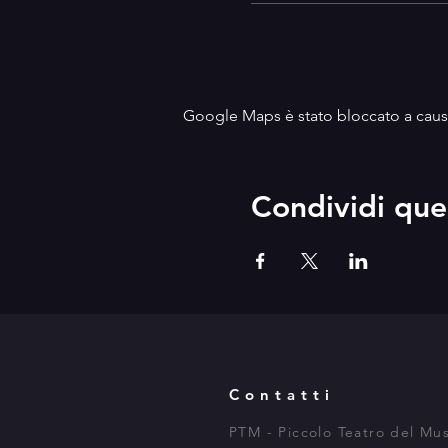
Google Maps è stato bloccato a causa 
Condividi que
Contatti
PTM - P
iccolo
Teatro del Mus