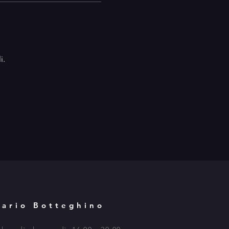
i.
rario Botteghino