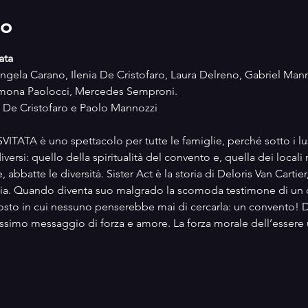
to
ata
Angela Carano, Ilenia De Cristofaro, Laura Delreno, Gabriel Man
Simona Paolocci, Mercedes Semproni.
a De Cristofaro e Paolo Mannozzi
TA è uno spettacolo per tutte le famiglie, perché sotto i lustr
rsi: quello della spiritualità del convento e, quella dei locali 
abbatte le diversità. Sister Act è la storia di Deloris Van Cartie
hia. Quando diventa suo malgrado la scomoda testimone di un om
posto in cui nessuno penserebbe mai di cercarla: un convento! Di
lissimo messaggio di forza e amore. La forza morale dell’esse