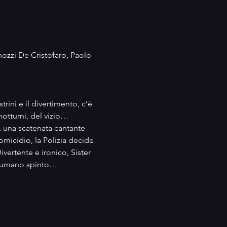
nozzi De Cristofaro, Paolo 
ini e il divertimento, c’è 
notturni, del vizio…
r, una scatenata cantante 
icidio, la Polizia decide 
vertente e ironico, Sister 
re umano spinto…