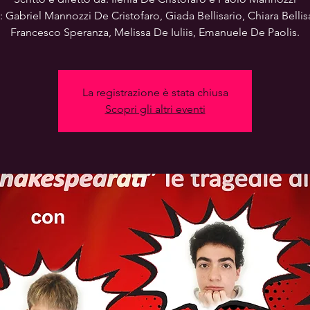
: Gabriel Mannozzi De Cristofaro, Giada Bellisario, Chiara Bellisa
Francesco Speranza, Melissa De Iuliis, Emanuele De Paolis.
La registrazione è stata chiusa
Scopri gli altri eventi