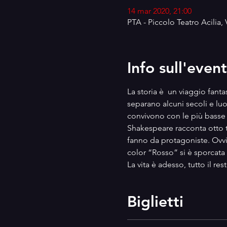
14 mar 2020, 21:00
PTA - Piccolo Teatro Acilia, 
Info sull'even
La storia è  un viaggio fant
separano alcuni secoli e l
convivono con le più basse
Shakespeare racconta otto t
fanno da protagoniste. Ovvi
color “Rosso” si è sporcata c
La vita è adesso, tutto il re
Biglietti