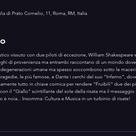
Via di Prato Cornelio, 11, Roma, RM, Italia
to
astico vissuto con due piloti di eccezione, William Shakespeare e 
uoghi di provenienza ma entrambi raccontano di un mondo dove 
 degenerazioni umane ma spesso soccombono sotto le macerie 
ragedie, le più famose, e Dante i cerchi del suo “Inferno”, do
amente tutto in chiave comica per rendere “Fruibili” due dei pi
on il “Giallo” scintillante del sole della risata ma il messaggio 
sto è noia... Insomma: Cultura e Musica in un turbinio di risate!