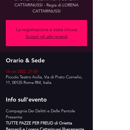
CATTARINUSSI - Regia di LORENA
CATTARINUSSI
La registrazione è stata chiusa
Scopri gli altri eventi
Orario & Sede
16 set 2022, 21:00
Piccolo Teatro Acilia, Via di Prato Cornelio,
11, 00125 Roma RM, Italia
Info sull'evento
Compagnia Dei Delitti e Delle Pentole 
Presenta:
TUTTE PAZZE PER FREUD di Orietta 
Bernardi e Lorena Cattarinussi liberamente 