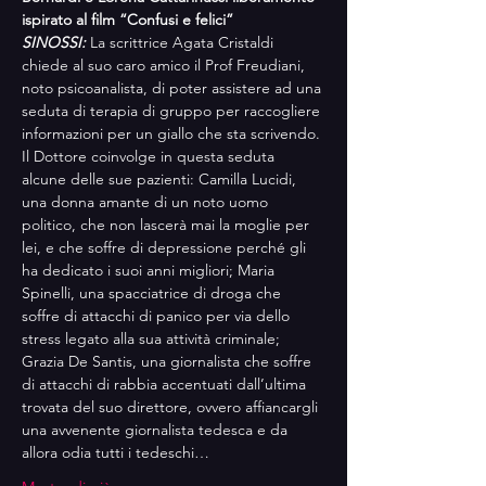
ispirato al film “Confusi e felici”
SINOSSI: 
La scrittrice Agata Cristaldi 
chiede al suo caro amico il Prof Freudiani, 
noto psicoanalista, di poter assistere ad una 
seduta di terapia di gruppo per raccogliere 
informazioni per un giallo che sta scrivendo. 
Il Dottore coinvolge in questa seduta 
alcune delle sue pazienti: Camilla Lucidi, 
una donna amante di un noto uomo 
politico, che non lascerà mai la moglie per 
lei, e che soffre di depressione perché gli 
ha dedicato i suoi anni migliori; Maria 
Spinelli, una spacciatrice di droga che 
soffre di attacchi di panico per via dello 
stress legato alla sua attività criminale; 
Grazia De Santis, una giornalista che soffre 
di attacchi di rabbia accentuati dall’ultima 
trovata del suo direttore, ovvero affiancargli 
una avvenente giornalista tedesca e da 
allora odia tutti i tedeschi…